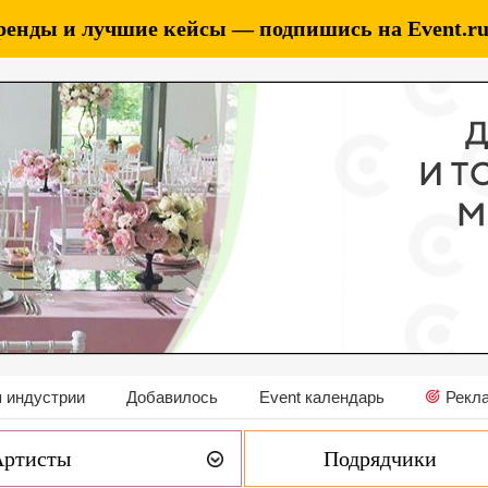
ренды и лучшие кейсы — подпишись на Event.ru 
 индустрии
Добавилось
Event календарь
Рекл
Артисты
Подрядчики