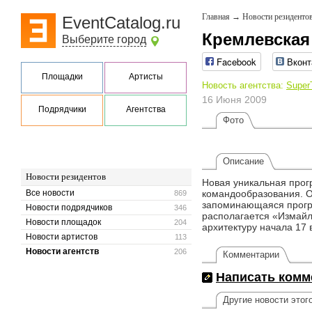
Главная
→
Новости резиденто
EventCatalog.ru
Кремлевская
Выберите город
Facebook
Вконт
Площадки
Артисты
Новость агентства:
Super
16 Июня 2009
Подрядчики
Агентства
Фото
Описание
Новости резидентов
Новая уникальная прог
Все новости
командообразования. О
869
запоминающаяся програ
Новости подрядчиков
346
располагается «Измайл
Новости площадок
204
архитектуру начала 17 
Новости артистов
113
Новости агентств
206
Комментарии
Написать комм
Другие новости этог