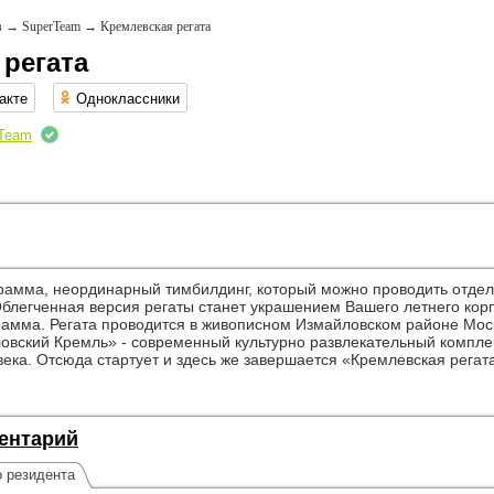
в
→
SuperTeam
→
Кремлевская регата
 регата
акте
Одноклассники
Team
рамма, неординарный тимбилдинг, который можно проводить отдель
блегченная версия регаты станет украшением Вашего летнего корп
мма. Регата проводится в живописном Измайловском районе Моск
овский Кремль» - современный культурно развлекательный компле
века. Отсюда стартует и здесь же завершается «Кремлевская регат
ентарий
о резидента