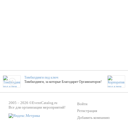
Тимбилдинги под ключ
Тимбилдинги, за которые Благодарят Организаторов!
Жажда Творчества
2005 – 2026 ©
EventCatalog.ru
ТОПовые мастер-классы на мероприятие! Гибкие цены!
Войти
Все для организации мероприятий!
Регистрация
Добавить компанию
ShowTex - Декор и Ди
Мас
ShowTex - производитель огнестойких декораций
ТОП