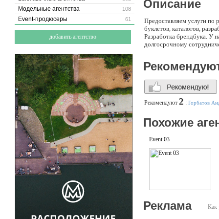
Описание
Модельные агентства
108
Event-продюсеры
61
Предоставляем услуги по р
буклетов, каталогов, разр
Разработка брендбука. У на
добавить агентство
долгосрочному сотруднич
Рекомендую
2
Рекомендуют
:
Горбатов Ан
Похожие аге
Event 03
Реклама
Как 