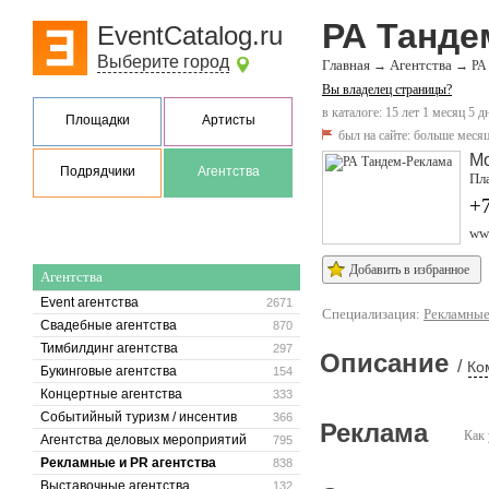
РА Танде
EventCatalog.ru
Выберите город
Главная
Агентства
→
→
РА
Вы владелец страницы?
в каталоге: 15 лет 1 месяц 5 д
Площадки
Артисты
был на сайте:
больше месяц
М
Подрядчики
Агентства
Пла
+7
ww
Добавить в избранное
Агентства
Event агентства
2671
Специализация:
Рекламные
Свадебные агентства
870
Тимбилдинг агентства
297
Описание
/
Ко
Букинговые агентства
154
Концертные агентства
333
Событийный туризм / инсентив
366
Реклама
Как 
Агентства деловых мероприятий
795
Рекламные и PR агентства
838
Выставочные агентства
132