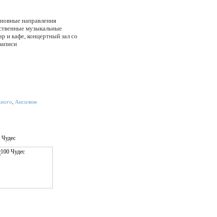
сновные направления
бственные музыкальные
р и кафе, концертный зал со
записи
жного
,
Ансилюм
 Чудес