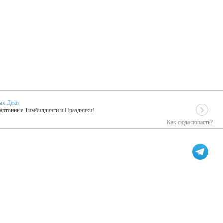
ых Деко
Картонные Тимбилдинги и Праздники!
Как сюда попасть?
EIDOSKOP
льное событие вашего праздника!
ых зарубежных артистах
ПК Киловатт Уфа