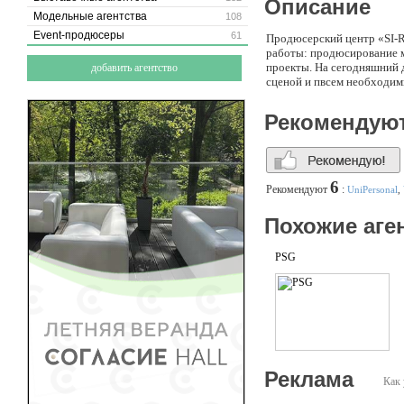
Описание
Модельные агентства
108
Event-продюсеры
61
Продюсерский центр «SI-R
работы: продюсирование м
проекты. На сегодняшний д
добавить агентство
сценой и пвсем необходимы
Рекомендую
6
Рекомендуют
:
UniPersonal
,
Похожие аге
PSG
Реклама
Как 