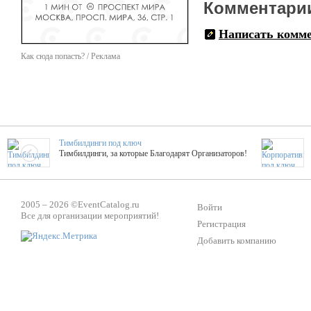
Комментари
Написать комм
Как сюда попасть? / Реклама
Тимбилдинги под ключ
Тимбилдинги, за которые Благодарят Организаторов!
Жажда Творчества
2005 – 2026 ©
EventCatalog.ru
ТОПовые мастер-классы на мероприятие! Гибкие цены!
Войти
Все для организации мероприятий!
Регистрация
Добавить компанию
ShowTex - Декор и Ди
Мас
ShowTex - производитель огнестойких декораций
ТОП
Группа «Москвичка»
3D 