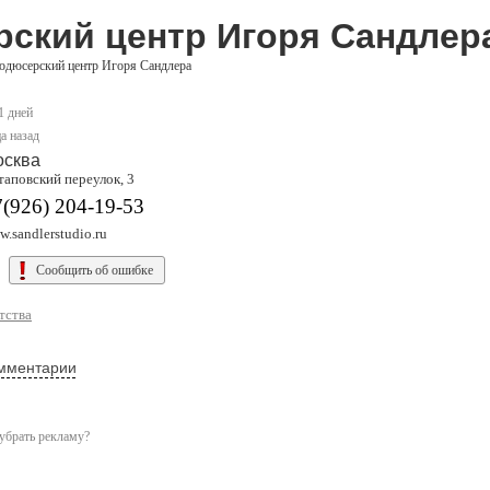
ский центр Игоря Сандлер
одюсерский центр Игоря Сандлера
1 дней
а назад
осква
таповский переулок, 3
(926) 204-19-53
.sandlerstudio.ru
Сообщить об ошибке
тства
мментарии
убрать рекламу?