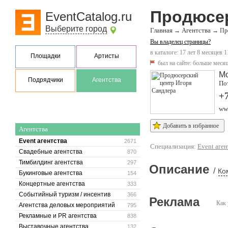
Продюсер
EventCatalog.ru
Выберите город
Главная
Агентства
→
→
Пр
Вы владелец страницы?
в каталоге: 17 лет 8 месяцев 1
Площадки
Артисты
был на сайте:
больше месяц
М
Подрядчики
Агентства
По
+7
www
Добавить в избранное
Агентства
Event агентства
2671
Специализация:
Event аген
Свадебные агентства
870
Тимбилдинг агентства
297
Описание
/
Ко
Букинговые агентства
154
Концертные агентства
333
Событийный туризм / инсентив
366
Реклама
Как 
Агентства деловых мероприятий
795
Рекламные и PR агентства
838
Выставочные агентства
132