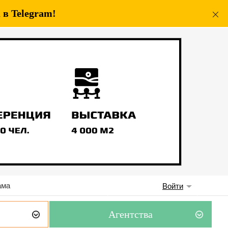
в Telegram!
ама
Войти
Агентства