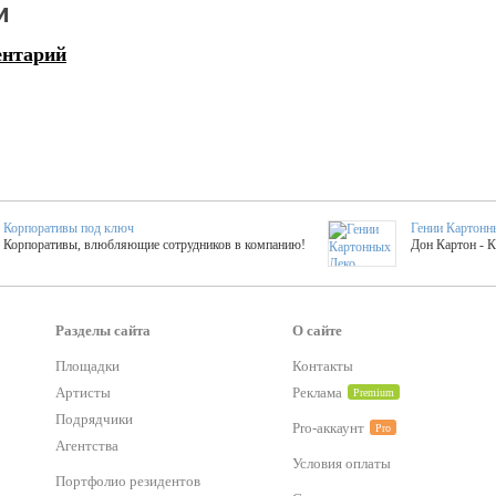
и
ентарий
Корпоративы под ключ
Гении Картонн
Корпоративы, влюбляющие сотрудников в компанию!
Дон Картон - 
Выездные мастер-клас
Группа KAL
Более 420 мастер-классов на выезде на мероприятие!
Яркое музыка
Разделы сайта
О сайте
Площадки
Контакты
Артисты
Реклама
Premium
тер-классы
Букинг компания №1
 25 активностей! Смета за 15 минут!
Оперативная информация о люб
Подрядчики
Pro-аккаунт
Pro
Агентства
Условия оплаты
Mapping
Портфолио резидентов
Хотите весело?