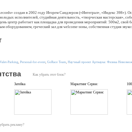
ecords» создан в 2002 году Игорем Сандлером («Интеграл», «Индекс 398»). О
олодых исполнителей, студийная деятельность, «творческая мастерская», со
ень центр работает как площадка для проведения мероприятий: 500м2, свой ба
м оборудованием, греческий зал для welcome-зоны, собственная студия звуко
т
Valet-Parking
,
Personal-for-event
,
GoRace Team
,
Научный проект Артнаука: Физика Невозмо
нтства
Как убрать этот блок?
Затейка
Маркетинг Сервис
100
убрать рекламу?