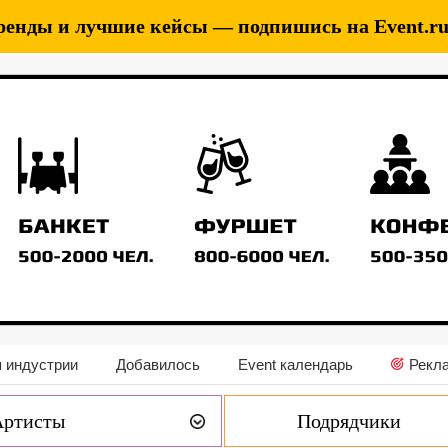
ренды и лучшие кейсы — подпишись на Event.ru 
 индустрии
Добавилось
Event календарь
Рекл
Артисты
Подрядчики