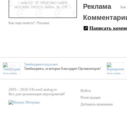
Реклама
Как 
Комментари
Как сюда попасть? / Реклама
Написать комм
Тимбилдинги под ключ
Тимбилдинги, за которые Благодарят Организаторов!
Жажда Творчества
2005 – 2026 ©
EventCatalog.ru
ТОПовые мастер-классы на мероприятие! Гибкие цены!
Войти
Все для организации мероприятий!
Регистрация
Добавить компанию
ShowTex - Декор и Ди
Мас
ShowTex - производитель огнестойких декораций
ТОП