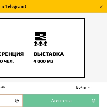
в Telegram!
ама
Войти
Агентства