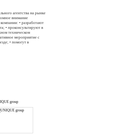
льного агентства на рынке
ромное внимание
компании: • разработают
а; • проконсультируют в
жном техническом
ативное мероприятие с
зде; • помогут в
нсферы, культурные
ра позволяет провести
дход к организации и
етинга! • Долгосрочные
й инспекции своего
топ-менеджеров Компаний! •
IQUE group