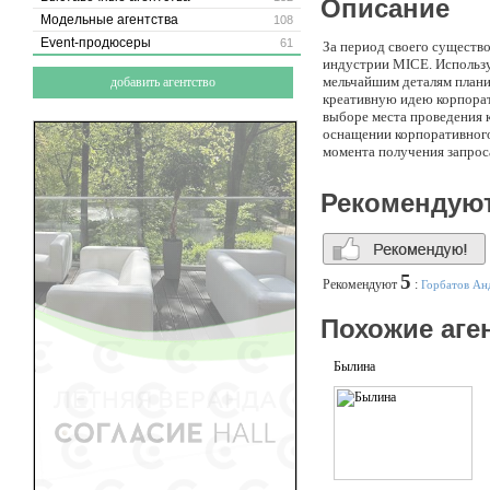
Описание
Модельные агентства
108
Event-продюсеры
61
За период своего существо
индустрии MICE. Использу
мельчайшим деталям плани
добавить агентство
креативную идею корпорат
выборе места проведения 
оснащении корпоративного
момента получения запроса
организации сопутствующи
программы, экскурсии. По
Рекомендую
выездное корпоративное м
проведению мероприятий д
партнерские отношения по
выездного мероприятия! •
Основополагающий принци
5
Рекомендуют
:
Горбатов Ан
Похожие аге
Былина