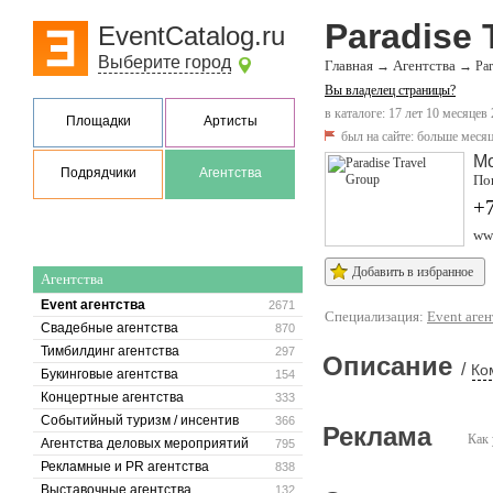
Paradise 
EventCatalog.ru
Выберите город
Главная
Агентства
→
→
Par
Вы владелец страницы?
в каталоге: 17 лет 10 месяцев
Площадки
Артисты
был на сайте:
больше месяц
М
Подрядчики
Агентства
Пок
+7
www
Добавить в избранное
Агентства
Event агентства
2671
Специализация:
Event аген
Свадебные агентства
870
Тимбилдинг агентства
297
Описание
/
Ко
Букинговые агентства
154
Концертные агентства
333
Событийный туризм / инсентив
366
Реклама
Как 
Агентства деловых мероприятий
795
Рекламные и PR агентства
838
Выставочные агентства
132