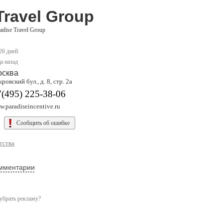
Travel Group
adise Travel Group
 26 дней
а назад
осква
ровский бул., д. 8, стр. 2a
(495) 225-38-06
.paradiseincentive.ru
Сообщить об ошибке
тства
мментарии
убрать рекламу?