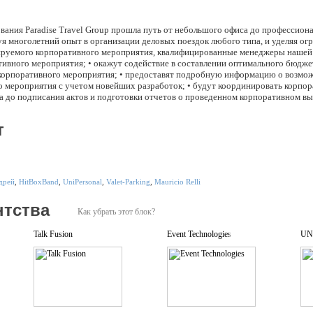
вания Paradise Travel Group прошла путь от небольшого офиса до профессиона
я многолетний опыт в организации деловых поездок любого типа, и уделяя ог
руемого корпоративного мероприятия, квалифицированные менеджеры нашей 
ивного мероприятия; • окажут содействие в составлении оптимального бюджет
корпоративного мероприятия; • предоставят подробную информацию о возмо
 мероприятия с учетом новейших разработок; • будут координировать корпор
 до подписания актов и подготовки отчетов о проведенном корпоративном вые
х туристических услуг: билеты, бронирование отеля, визовая поддержка, тра
чему нас выбирают: • Сотрудничество с DMC компаниями в разных странах ми
т
ероприятие на уровне высоких мировых стандартов качества! • Креативный по
остигается наличием в штате компании профессионалов в области Event-марк
зволяют нам предоставить заказчику возможность бесплатной предварительно
 Нестандартный подход к инсентив-программам – Интеллектуальные Игры для 
п работы компании – каждое мероприятие уникально по идее и содержанию!
дрей
,
HitBoxBand
,
UniPersonal
,
Valet-Parking
,
Mauricio Relli
нтства
Как убрать этот блок?
Talk Fusion
Event Technologies
UN