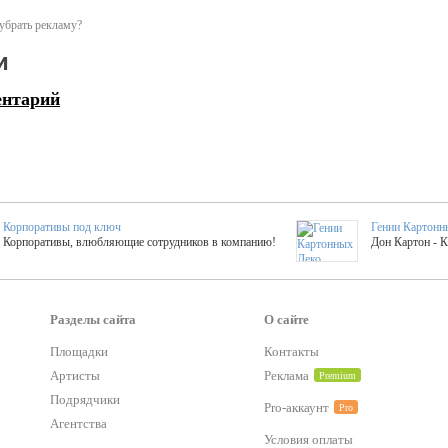
убрать рекламу?
и
ентарий
Корпоративы под ключ
Гении Картонн
Корпоративы, влюбляющие сотрудников в компанию!
Дон Картон - 
Выездные мастер-клас
Группа KAL
Более 420 мастер-классов на выезде на мероприятие!
Яркое музыка
Разделы сайта
О сайте
Площадки
Контакты
Артисты
Реклама
Premium
тер-классы
Букинг компания №1
 25 активностей! Смета за 15 минут!
Оперативная информация о люб
Подрядчики
Pro-аккаунт
Pro
Агентства
Условия оплаты