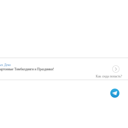
ых Деко
Картонные Тимбилдинги и Праздники!
Как сюда попасть?
EIDOSKOP
льное событие вашего праздника!
ых зарубежных артистах