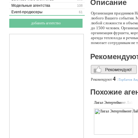
Описание
Модельные агентства
108
Event-продюсеры
61
Организация праздников Н
любого Вашего события. М
любой сложности и объема
добавить агентство
до 1500 человек. Организа
организация фуршета, кор
аренда теплохода и речные
помогает сотрудникам не т
Рекомендую
4
Рекомендуют
:
Горбатов Ан
Похожие аге
Лигал Энтертеймент Лайсен