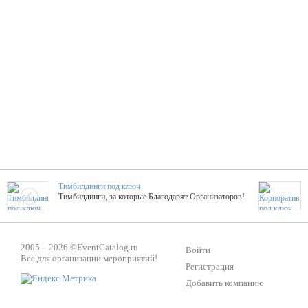
Тимбилдинги под ключ
Тимбилдинги, за которые Благодарят Организаторов!
Жажда Творчества
2005 – 2026 ©
EventCatalog.ru
ТОПовые мастер-классы на мероприятие! Гибкие цены!
Войти
Все для организации мероприятий!
Регистрация
Добавить компанию
ShowTex - Декор и Ди
Мас
ShowTex - производитель огнестойких декораций
ТОП