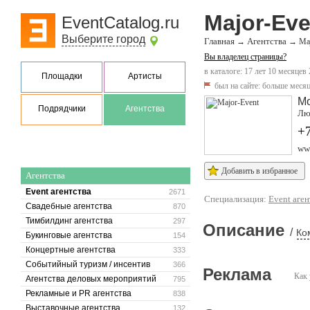
Major-Eve
EventCatalog.ru
Выберите город
Главная
Агентства
→
→
Ma
Вы владелец страницы?
в каталоге: 17 лет 10 месяцев 
Площадки
Артисты
был на сайте:
больше месяц
М
Подрядчики
Агентства
Люс
+7
ww
Добавить в избранное
Агентства
Event агентства
2671
Специализация:
Event аген
Свадебные агентства
870
Тимбилдинг агентства
297
Описание
/
Ко
Букинговые агентства
154
Концертные агентства
333
Событийный туризм / инсентив
366
Реклама
Как 
Агентства деловых мероприятий
795
Рекламные и PR агентства
838
Выставочные агентства
132