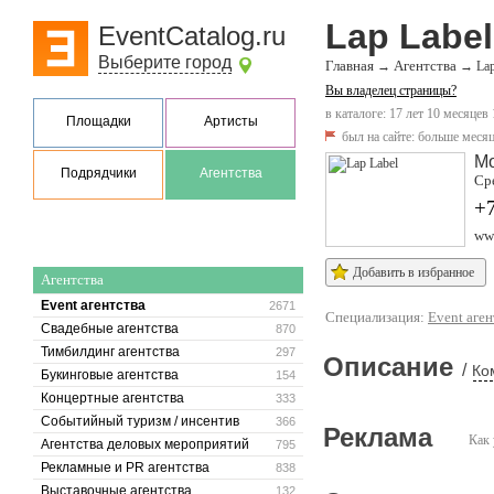
Lap Label
EventCatalog.ru
Выберите город
Главная
Агентства
→
→
Lap
Вы владелец страницы?
в каталоге: 17 лет 10 месяцев
Площадки
Артисты
был на сайте:
больше месяц
М
Подрядчики
Агентства
Сре
+7
www
Добавить в избранное
Агентства
Event агентства
2671
Специализация:
Event аген
Свадебные агентства
870
Тимбилдинг агентства
297
Описание
/
Ко
Букинговые агентства
154
Концертные агентства
333
Событийный туризм / инсентив
366
Реклама
Как 
Агентства деловых мероприятий
795
Рекламные и PR агентства
838
Выставочные агентства
132