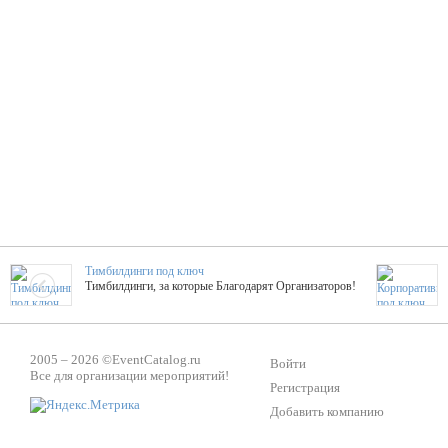
Тимбилдинги под ключ
Тимбилдинги, за которые Благодарят Организаторов!
Жажда Творчества
2005 – 2026 ©
EventCatalog.ru
ТОПовые мастер-классы на мероприятие! Гибкие цены!
Войти
Все для организации мероприятий!
Регистрация
Добавить компанию
ShowTex - Декор и Ди
Мас
ShowTex - производитель огнестойких декораций
ТОП