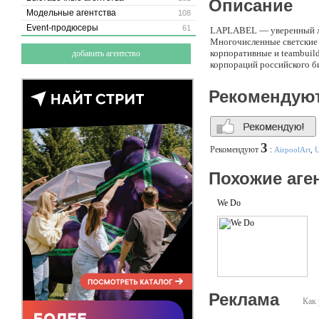
Описание
Модельные агентства
108
Event-продюсеры
61
LAPLABEL — уверенный лид
Многочисленные светские 
корпоративные и teambuil
добавить агентство
корпораций российского б
Рекомендую
3
Рекомендуют
:
AirpoolArt
,
U
Похожие аге
We Do
Реклама
Как 