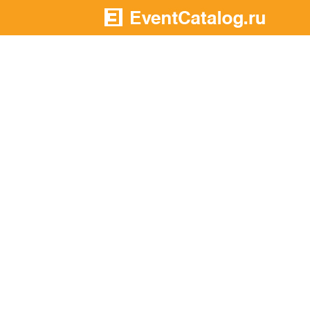
На главную
В разделы:
В
Подрядчики
н
Площадки
а
Артисты
Агентства
В
Портфолио
-
Новости
Добавилось
-