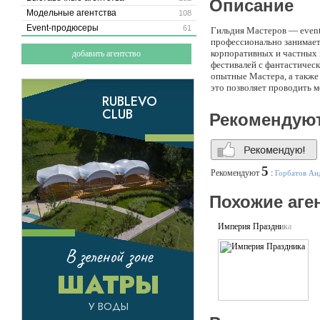
Описание
Модельные агентства
108
Event-продюсеры
61
Гильдия Мастеров — event-
профессионально занимает
корпоративных и частных 
добавить агентство
фестивалей с фантастичес
опытные Мастера, а также
это позволяет проводить 
Рекомендую
5
Рекомендуют
:
Горбатов Ан
Похожие аге
Империя Праздника