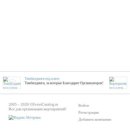
Тимбилдинги под ключ
Тимбилдинги, за которые Благодарят Организаторов!
Жажда Творчества
2005 – 2026 ©
EventCatalog.ru
ТОПовые мастер-классы на мероприятие! Гибкие цены!
Войти
Все для организации мероприятий!
Регистрация
Добавить компанию
ShowTex - Декор и Ди
Мас
ShowTex - производитель огнестойких декораций
ТОП