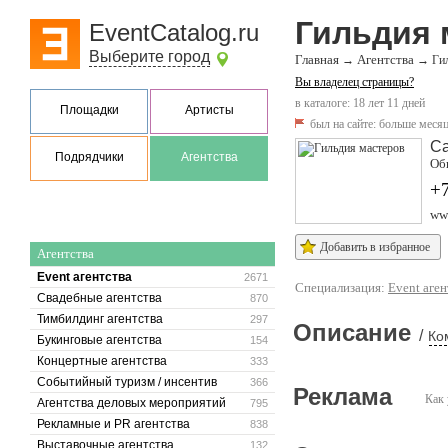
Гильдия 
EventCatalog.ru
Выберите город
Главная
Агентства
→
→
Ги
Вы владелец страницы?
в каталоге: 18 лет 11 дней
Площадки
Артисты
был на сайте:
больше месяц
Са
Подрядчики
Агентства
Обв
+7
www
Добавить в избранное
Агентства
Event агентства
2671
Специализация:
Event аген
Свадебные агентства
870
Тимбилдинг агентства
297
Описание
/
Ко
Букинговые агентства
154
Концертные агентства
333
Событийный туризм / инсентив
366
Реклама
Как 
Агентства деловых мероприятий
795
Рекламные и PR агентства
838
Выставочные агентства
132