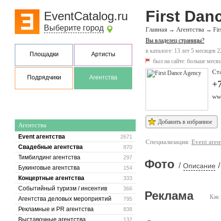
First Dan
EventCatalog.ru
Выберите город
Главная
Агентства
→
→
Fir
Вы владелец страницы?
в каталоге: 13 лет 5 месяцев 2
Площадки
Артисты
был на сайте:
больше месяц
Ста
Подрядчики
Агентства
+7
www
Добавить в избранное
Агентства
Event агентства
2671
Специализация:
Event аген
Свадебные агентства
870
Тимбилдинг агентства
297
Фото
/
/
Описание
Букинговые агентства
154
Концертные агентства
333
Событийный туризм / инсентив
366
Реклама
Как 
Агентства деловых мероприятий
795
Рекламные и PR агентства
838
Выставочные агентства
132