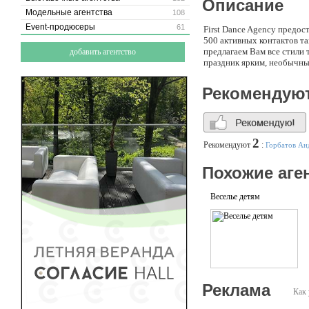
Описание
Модельные агентства
108
Event-продюсеры
61
First Dance Agency предос
500 активных контактов т
предлагаем Вам все стили
добавить агентство
праздник ярким, необычн
Рекомендую
2
Рекомендуют
:
Горбатов Ан
Похожие аге
Веселье детям
Реклама
Как 