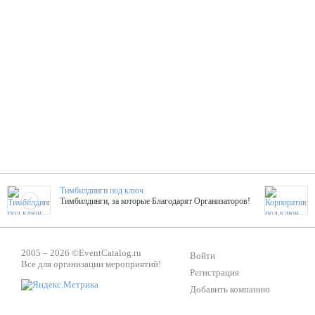
Тимбилдинги под ключ
Тимбилдинги, за которые Благодарят Организаторов!
Жажда Творчества
2005 – 2026 ©
EventCatalog.ru
ТОПовые мастер-классы на мероприятие! Гибкие цены!
Войти
Все для организации мероприятий!
Регистрация
Добавить компанию
ShowTex - Декор и Ди
Мас
ShowTex - производитель огнестойких декораций
ТОП