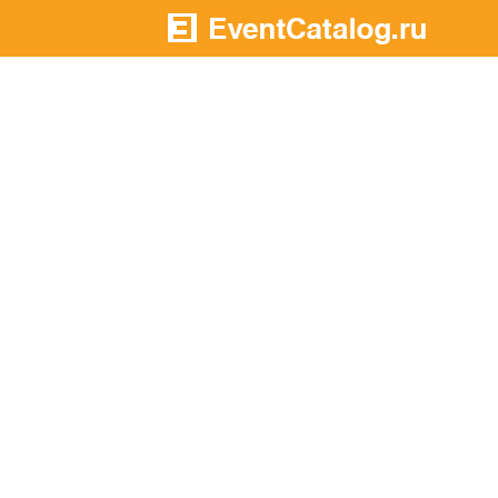
На главную
В разделы:
В
Подрядчики
н
Площадки
а
Артисты
Агентства
В
Портфолио
-
Новости
Добавилось
-