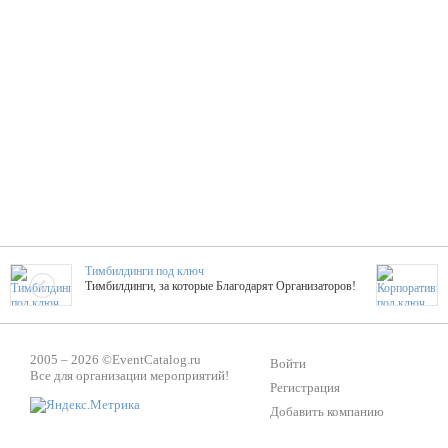
Тимбилдинги под ключ
Тимбилдинги, за которые Благодарят Организаторов!
Жажда Творчества
2005 – 2026 ©
EventCatalog.ru
ТОПовые мастер-классы на мероприятие! Гибкие цены!
Войти
Все для организации мероприятий!
Регистрация
Добавить компанию
ShowTex - Декор и Ди
Мас
ShowTex - производитель огнестойких декораций
ТОП