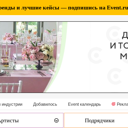
ренды и лучшие кейсы — подпишись на Event.ru 
 индустрии
Добавилось
Event календарь
Рекл
Артисты
Подрядчики