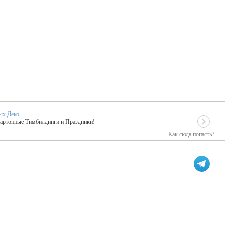
ых Деко
Картонные Тимбилдинги и Праздники!
Как сюда попасть?
EIDOSKOP
льное событие вашего праздника!
ых зарубежных артистах