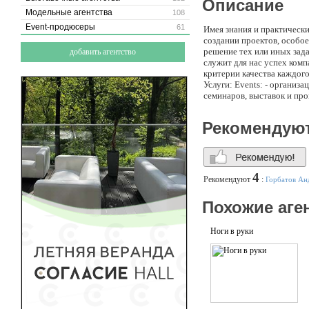
Описание
Модельные агентства
108
Event-продюсеры
61
Имея знания и практическ
создании проектов, особо
решение тех или иных зад
добавить агентство
служит для нас успех комп
критерии качества каждого
Услуги: Events: - организ
семинаров, выставок и про
подбор места для провиден
световое и звуковое сопро
Рекомендую
популярных исполнителей.
задачи и цели компании; 
написание и рассылка прес
специальных мероприятий д
ньюз-мейкером компании. Б
4
Рекомендуют
:
Горбатов Ан
brand-book: фирменный сти
проведение работ по повы
Похожие аге
Поэтому наша цель - реша
Ноги в руки