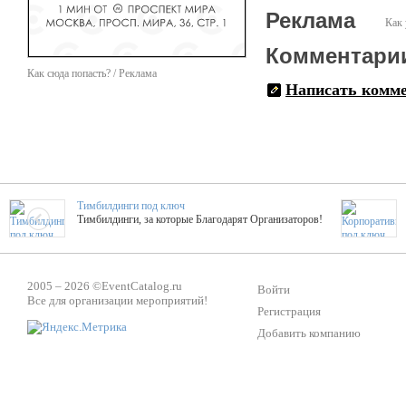
Реклама
Как 
Комментари
Как сюда попасть? / Реклама
Написать комм
Тимбилдинги под ключ
Тимбилдинги, за которые Благодарят Организаторов!
Жажда Творчества
2005 – 2026 ©
EventCatalog.ru
ТОПовые мастер-классы на мероприятие! Гибкие цены!
Войти
Все для организации мероприятий!
Регистрация
Добавить компанию
ShowTex - Декор и Ди
Мас
ShowTex - производитель огнестойких декораций
ТОП