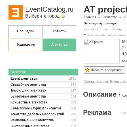
AT projec
EventCatalog.ru
Выберите город
Главная
Агентства
→
→
AT 
Вы владелец страницы?
в каталоге: 16 лет 3 месяца 1 
Площадки
Артисты
был на сайте:
больше месяц
М
Подрядчики
Агентства
ул.
+7
www
Добавить в избранное
Агентства
Event агентства
2671
Специализация:
Event аген
Свадебные агентства
870
Тимбилдинг агентства
297
Описание
/
Ко
Букинговые агентства
154
Концертные агентства
333
Событийный туризм / инсентив
366
Реклама
Как 
Агентства деловых мероприятий
795
Рекламные и PR агентства
838
Выставочные агентства
132