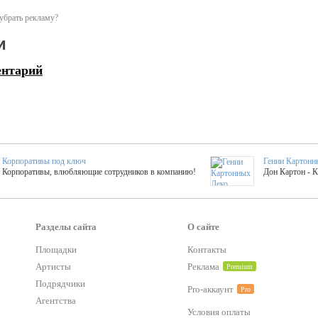
убрать рекламу?
и
ентарий
Корпоративы под ключ
Гении Картонн
Корпоративы, влюбляющие сотрудников в компанию!
Дон Картон - 
Выездные мастер-клас
Группа KAL
Более 420 мастер-классов на выезде на мероприятие!
Яркое музыка
Разделы сайта
О сайте
Площадки
Контакты
Артисты
Реклама
Premium
тер-классы
Букинг компания №1
 25 активностей! Смета за 15 минут!
Оперативная информация о люб
Подрядчики
Pro-аккаунт
Pro
Агентства
Условия оплаты