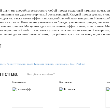
ий опыт, мы способны реализовать любой проект созданный нами или претвор
е внимание мы уделяем творческой составляющей. Каждый проект для нас уника
ач, для нас также важна эффективность, выбранной нами концепции. Наивысше
ании на рынке. Повышение узнаваемости бренда, увеличение продаж, лояльнос
 нашего проекта. Мы ценим идеи – креативные, эффективные, практичные. Мы 
ация мероприятий любого формата и уровня сложности - от камерной вечеринки
мо-акций до масштабного события; - разработка креативных концепций и напис
ия мероприятия; - дизайн приглашений и сувениров; - производство декораций 
вождение; - профессиональная видео- и фотосъемка; - разработка концертной
т
 PR: - стратегическое планирование PR-программ и разработка эффективных 
- медиа-поддержка текущих инициатив и мероприятий: формирование пула лоял
с-релизов, написание и редактирование статей, размещение публикаций в СМИ;
ля прессы: пресс-конференций, пресс-ланчей, брифингов, интервью; - провед
рендинг: - разработка креативной концепции бренда; - разработка рекламной 
дрей
,
Концептуальный театр Кирилла Ганина
,
UniPersonal
,
Valet-Parking
ль, дизайн фирменной одежды, дизайн офиса; - разработка и проведение рабо
шению лояльности потребителей. Успешно реализованные проекты клиентов - 
нтства
ть поставленные задачи грамотно и максимально эффективно.
Как убрать этот блок?
Рекламафф
Фестиваль
Гол