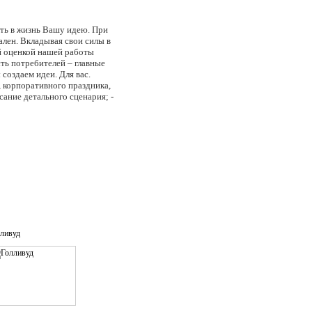
ить в жизнь Вашу идею. При
лен. Вкладывая свои силы в
й оценкой нашей работы
ть потребителей – главные
создаем идеи. Для вас.
, корпоративного праздника,
ание детального сценария; -
и оформление зала; -
 программы - бронирование
решений под конкретные
ьных журналистов,
 - разработка и проведение
ение медиа-тренингов с
компании; - разработка
т по продвижению бренда; -
это наша репутация.
ливуд