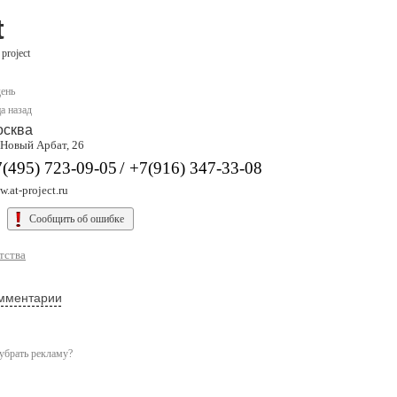
t
project
день
а назад
осква
 Новый Арбат, 26
/
(495) 723-09-05
+7(916) 347-33-08
.at-project.ru
Сообщить об ошибке
тства
мментарии
убрать рекламу?