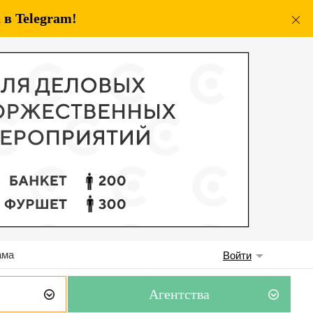
в Telegram!
ама
Войти
Агентства