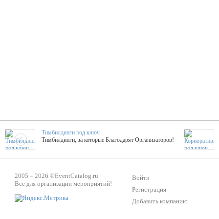
Тимбилдинги под ключ
Тимбилдинги, за которые Благодарят Организаторов!
Жажда Творчества
2005 – 2026 ©
EventCatalog.ru
ТОПовые мастер-классы на мероприятие! Гибкие цены!
Войти
Все для организации мероприятий!
Регистрация
Добавить компанию
ShowTex - Декор и Ди
Мас
ShowTex - производитель огнестойких декораций
ТОП