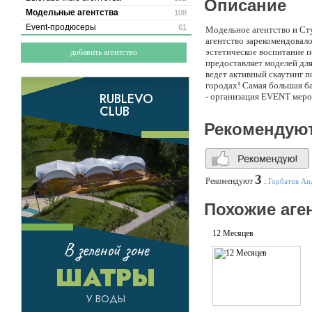
Описание
Модельные агентства
108
Event-продюсеры
61
Модельное агентство и Ст
агентство зарекомендовало
эстетическое воспитание п
добавить агентство
предоставляет моделей для
ведет активный скаутинг п
городах! Самая большая б
- организация EVENT меро
разных городов и стран!
Рекомендую
3
Рекомендуют
:
Горбатов Ан
Похожие аге
12 Месяцев