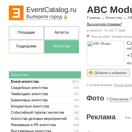
ABC Mod
EventCatalog.ru
Выберите город
Главная
Агентства
→
→
AB
Вы владелец страницы?
в каталоге: 14 лет 17 дней
Площадки
Артисты
был на сайте:
больше месяц
Са
Подрядчики
Агентства
наб
+
ab
Добавить в избранное
Агентства
Event агентства
2671
Специализация:
Event аген
Свадебные агентства
870
Тимбилдинг агентства
297
Фото
/
/
Описание
Букинговые агентства
154
Концертные агентства
333
Событийный туризм / инсентив
366
Реклама
Как 
Агентства деловых мероприятий
795
Рекламные и PR агентства
838
Выставочные агентства
132