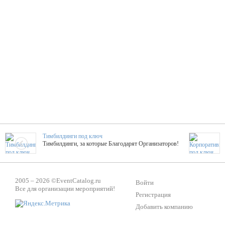
Тимбилдинги под ключ
Тимбилдинги, за которые Благодарят Организаторов!
Жажда Творчества
2005 – 2026 ©
EventCatalog.ru
ТОПовые мастер-классы на мероприятие! Гибкие цены!
Войти
Все для организации мероприятий!
Регистрация
Добавить компанию
ShowTex - Декор и Ди
Мас
ShowTex - производитель огнестойких декораций
ТОП