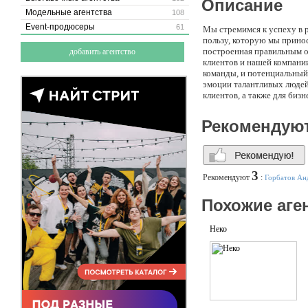
Описание
Модельные агентства
108
Event-продюсеры
61
Мы стремимся к успеху в 
пользу, которую мы принос
построенная правильным об
добавить агентство
клиентов и нашей компании
команды, и потенциальный
эмоции талантливых людей
клиентов, а также для биз
Рекомендую
3
Рекомендуют
:
Горбатов Ан
Похожие аге
Неко