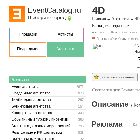
4D
EventCatalog.ru
Выберите город
Главная
Агентства
→
→
4D
Вы владелец страницы?
в каталоге: 16 лет 3 месяца 25
Площадки
Артисты
был на сайте:
больше месяц
Са
Подрядчики
Агентства
Чка
+7
ww
Добавить в избранное
Агентства
Event агентства
2671
Специализация:
Рекламные
Свадебные агентства
870
Тимбилдинг агентства
297
Описание
/
Ко
Букинговые агентства
154
Концертные агентства
333
Событийный туризм / инсентив
366
Реклама
Как 
Агентства деловых мероприятий
795
Рекламные и PR агентства
838
Выставочные агентства
132